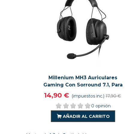
Millenium MH3 Auriculares
VISTA RÁPIDA
VER MÁS
Gaming Con Sorround 7.1, Para
PC-PS4-Móvil,
14,90 €
(impuestos inc.)
17,90 €
0 opinión
AÑADIR AL CARRITO