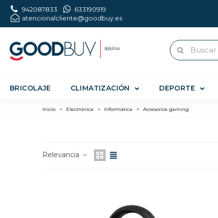
942087833
633190919
atencionalcliente@goodbuy.es
BRICOLAJE
CLIMATIZACIÓN
DEPORTE
Inicio
>
Electrónica
>
Informática
>
Accesorios gaming
ACCESORIOS 
Relevancia