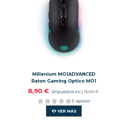
Millenium MO1ADVANCED
VISTA RÁPIDA
VER MÁS
Raton Gaming Optico MO1
Advanced Con Cable Para E-
8,90 €
(impuestos inc.)
15,00 €
Sport Retroiluminacion RGB,
0 opinión
Ultra Ligero
VER MÁS