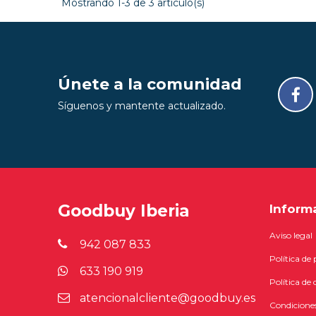
Mostrando 1-3 de 3 artículo(s)
Únete a la comunidad
Síguenos y mantente actualizado.
Goodbuy Iberia
Inform
Aviso legal
942 087 833
Política de
633 190 919
Política de 
atencionalcliente@goodbuy.es
Condiciones