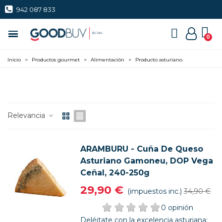
942 087 833
PRODUCTO
Inicio
>
Productos gourmet
>
Alimentación
>
Producto asturiano
ASTURIANO
Relevancia
ARAMBURU - Cuña De Queso
Asturiano Gamoneu, DOP Vega
Ceñal, 240-250g
29,90 €
(impuestos inc.)
34,90 €
0 opinión
Deléitate con la excelencia asturiana: