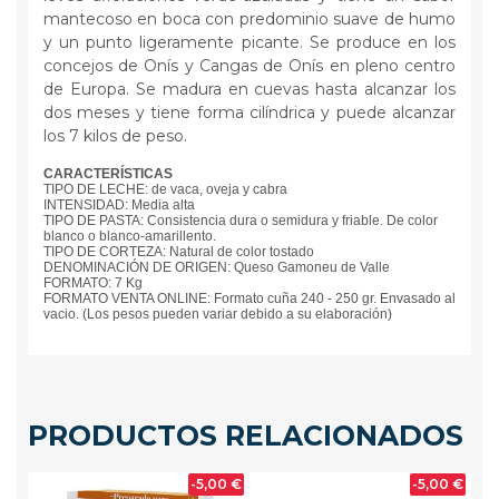
mantecoso en boca con predominio suave de humo
y un punto ligeramente picante. Se produce en los
concejos de Onís y Cangas de Onís en pleno centro
de Europa. Se madura en cuevas hasta alcanzar los
dos meses y tiene forma cilíndrica y puede alcanzar
los 7 kilos de peso.
CARACTERÍSTICAS
TIPO DE LECHE: de vaca, oveja y cabra
INTENSIDAD: Media alta
TIPO DE PASTA: Consistencia dura o semidura y friable. De color
blanco o blanco-amarillento.
TIPO DE CORTEZA: Natural de color tostado
DENOMINACIÓN DE ORIGEN: Queso Gamoneu de Valle
FORMATO: 7 Kg
FORMATO VENTA ONLINE: Formato cuña 240 - 250 gr. Envasado al
vacio. (Los pesos pueden variar debido a su elaboración)
PRODUCTOS RELACIONADOS
0 €
-5,00 €
-5,00 €