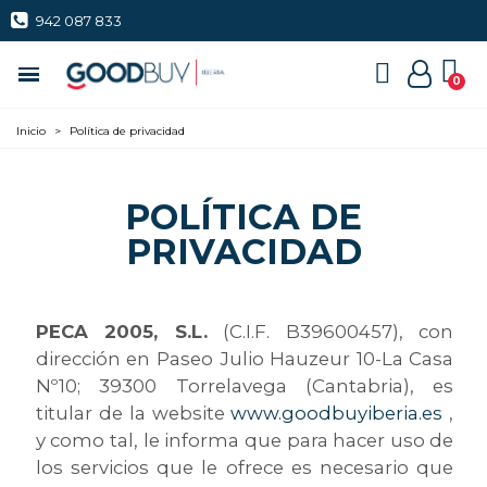
942 087 833
Inicio
>
Política de privacidad
POLÍTICA DE
PRIVACIDAD
PECA 2005, S.L.
(C.I.F. B39600457), con
dirección en
Paseo Julio Hauzeur 10-La Casa
Nº10; 39300 Torrelavega (Cantabria)
, es
titular de la website
www.goodbuyiberia.es
,
y como tal, le informa que para hacer uso de
los servicios que le ofrece es necesario que