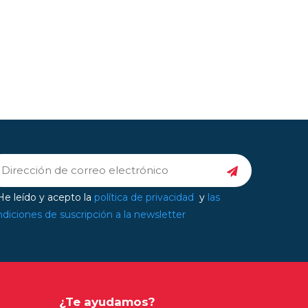
e leído y acepto la
política de privacidad
y
las
diciones de suscripción a la newsletter
¿Te ayudamos?