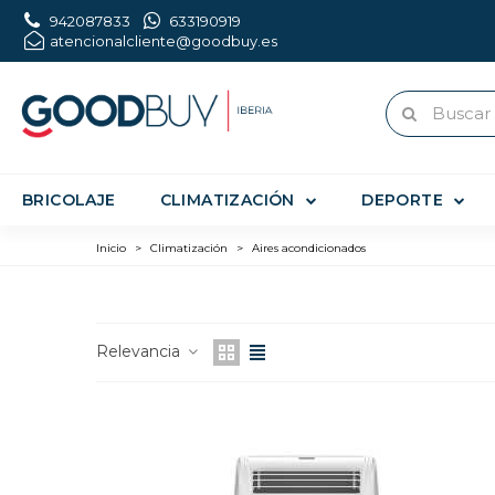
942087833
633190919
atencionalcliente@goodbuy.es
BRICOLAJE
CLIMATIZACIÓN
DEPORTE
Inicio
>
Climatización
>
Aires acondicionados
CLIMATIZACI
Relevancia