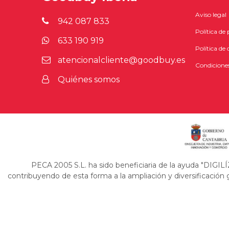
Aviso legal
942 087 833
Política de
633 190 919
Política de 
atencionalcliente@goodbuy.es
Condiciones
Quiénes somos
PECA 2005 S.L. ha sido beneficiaria de la ayuda "DIGI
contribuyendo de esta forma a la ampliación y diversificación 