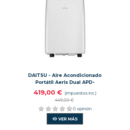
DAITSU - Aire Acondicionado
VISTA RÁPIDA
VER MÁS
Portátil Aeris Dual APD-
12FCXB, 4 Funciones (frío Y
419,00 €
(impuestos inc.)
Calor), Color Blanco
449,00 €
0 opinión
VER MÁS