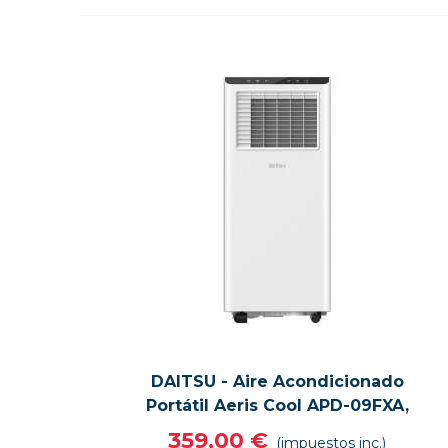
DAITSU - Aire Acondicionado
VISTA RÁPIDA
VER MÁS
Portátil Aeris Cool APD-09FXA,
3 Funciones, Color Blanco
359,00 €
(impuestos inc.)