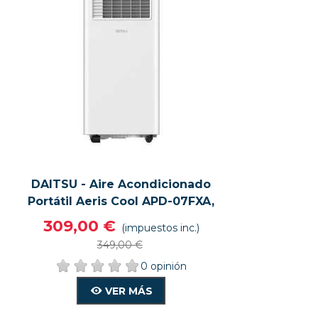
DAITSU - Aire Acondicionado
VISTA RÁPIDA
VER MÁS
Portátil Aeris Cool APD-07FXA,
3 Funciones, Color Blanco
309,00 €
(impuestos inc.)
349,00 €
0 opinión
VER MÁS