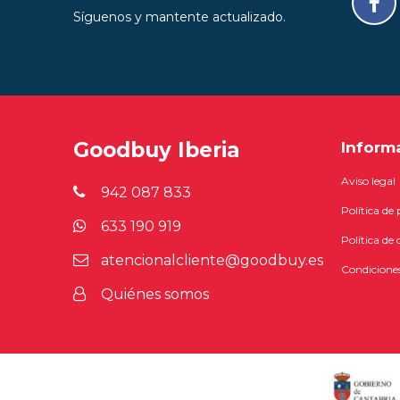
Síguenos y mantente actualizado.
Goodbuy Iberia
Inform
Aviso legal
942 087 833
Política de
633 190 919
Política de 
atencionalcliente@goodbuy.es
Condiciones
Quiénes somos