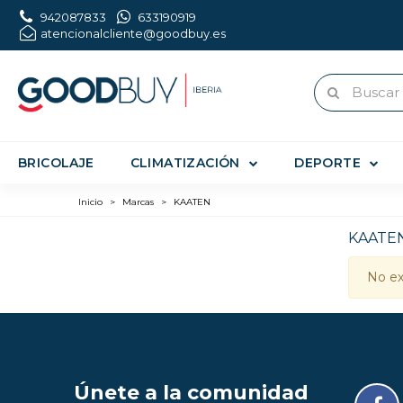
942087833
633190919
atencionalcliente@goodbuy.es
BRICOLAJE
CLIMATIZACIÓN
DEPORTE
Inicio
>
Marcas
>
KAATEN
KAATE
No ex
Únete a la comunidad