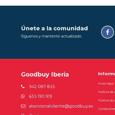
Únete a la comunidad
Síguenos y mantente actualizado.
Goodbuy Iberia
Inform
Aviso legal
942 087 833
Política de
633 190 919
Política de 
atencionalcliente@goodbuy.es
Condiciones