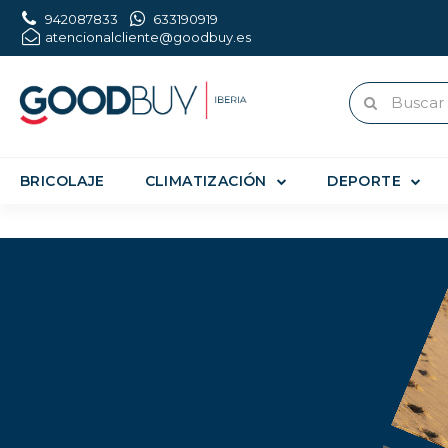
942087833
633190919
atencionalcliente@goodbuy.es
BRICOLAJE
CLIMATIZACIÓN
DEPORTE