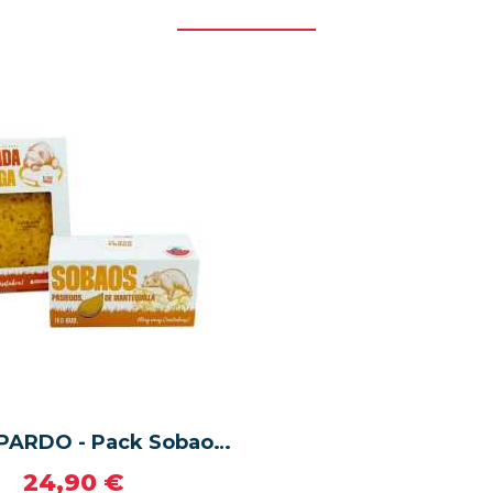
EL OSO PARDO - Pack Sobaos Pasiegos grandes + Quesada Pasiega tradicional
24,90 €