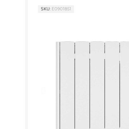
SKU
E0901851