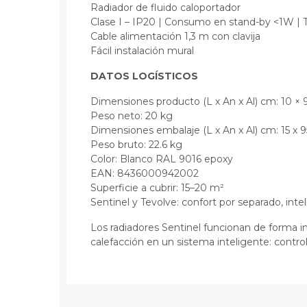
Radiador de fluido caloportador
Clase I – IP20 | Consumo en stand-by <1W | 
Cable alimentación 1,3 m con clavija
Fácil instalación mural
DATOS LOGÍSTICOS
Dimensiones producto (L x An x Al) cm: 10 × 
Peso neto: 20 kg
Dimensiones embalaje (L x An x Al) cm: 15 x 95
Peso bruto: 22.6 kg
Color: Blanco RAL 9016 epoxy
EAN: 8436000942002
Superficie a cubrir: 15–20 m²
Sentinel y Tevolve: confort por separado, inte
Los radiadores Sentinel funcionan de forma i
calefacción en un sistema inteligente: contro