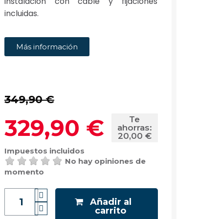
instalación con cable y fijaciones
incluidas.
Más información
349,90 €
329,90 €
Te
ahorras:
20,00 €
Impuestos incluidos
No hay opiniones de
momento
Añadir al
carrito