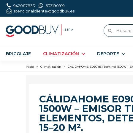
942087833
633190919
atencionalcliente@goodbuy.es
BRICOLAJE
CLIMATIZACIÓN
DEPORTE
Inicio
>
Climatización
>
CÁLIDAHOME E0901851 Sentinel 1500W – Emiso
CÁLIDAHOME E090
1500W – EMISOR T
ELEMENTOS, DETE
15–20 M².