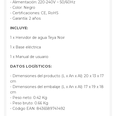
- Alimentación: 220-240V ~ 50/60Hz
- Color: Negro
- Certificaciones: CE, RoHS
- Garantía: 2 años
INCLUYE:
1 x Hervidor de agua Teya Noir
1 x Base eléctrica
1 x Manual de usuario
DATOS LOGÍSTICOS:
- Dimensiones del producto (L x An x Al): 20 x 13 x 17
cm
- Dimensiones del embalaje (L x An x Al): 17 x 19 x 18
cm
- Peso neto: 0.42 Kg
- Peso bruto: 0.66 Kg
- Código EAN: 8436589741492