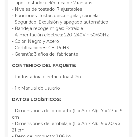
- Tipo: Tostadora eléctrica de 2 ranuras
- Niveles de tostado: 7 ajustables
- Funciones: Tostar, descongelar, cancelar
- Seguridad: Expulsión y apagado automático
- Bandeja recoge migas: Extraíble
- Alimentación eléctrica: 220–240V ~ 50/60Hz
- Color: Negro y Acero
- Certificaciones: CE, RoHS
- Garantía: 3 años del fabricante
CONTENIDO DEL PAQUETE:
- 1 x Tostadora eléctrica ToastPro
- 1 x Manual de usuario
DATOS LOGÍSTICOS:
- Dimensiones del producto (L x An x Al): 17 x 27 x 19
cm
- Dimensiones del embalaje (L x An x Al): 19 x 30.5 x
21 cm
- Peso del producto: 1.06 kg