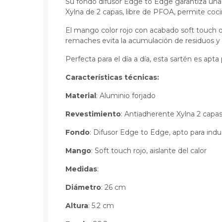
Su fondo difusor Edge to Edge garantiza una d
Xylna de 2 capas, libre de PFOA, permite coc
El mango color rojo con acabado soft touch o
remaches evita la acumulación de residuos y fa
Perfecta para el día a día, esta sartén es apta 
Características técnicas:
Material
: Aluminio forjado
Revestimiento
: Antiadherente Xylna 2 capas
Fondo
: Difusor Edge to Edge, apto para ind
Mango
: Soft touch rojo, aislante del calor
Medidas
:
Diámetro
: 26 cm
Altura
: 5.2 cm