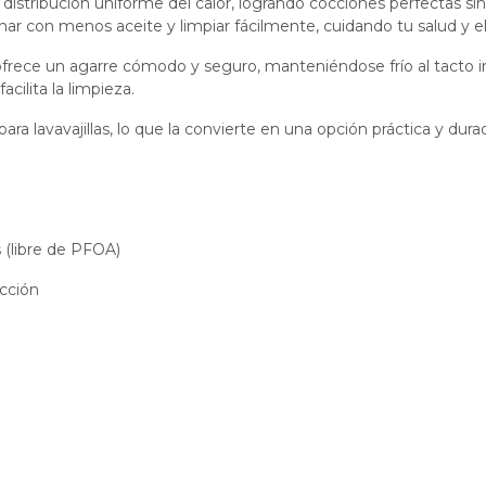
istribución uniforme del calor, logrando cocciones perfectas sin
inar con menos aceite y limpiar fácilmente, cuidando tu salud y 
frece un agarre cómodo y seguro, manteniéndose frío al tacto inc
cilita la limpieza.
para lavavajillas, lo que la convierte en una opción práctica y dura
 (libre de PFOA)
ucción