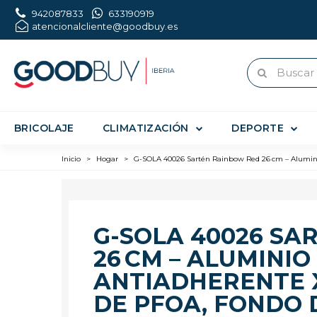
942087833
633190919
atencionalcliente@goodbuy.es
BRICOLAJE
CLIMATIZACIÓN
DEPORTE
Inicio
>
Hogar
>
G-SOLA 40026 Sartén Rainbow Red 26 cm – Aluminio 
G-SOLA 40026 SA
26 CM – ALUMINIO
ANTIADHERENTE X
DE PFOA, FONDO 