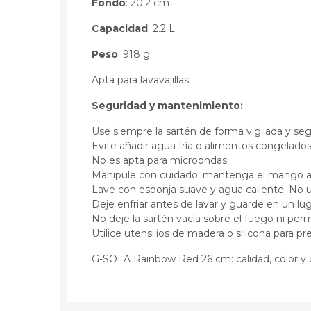
Fondo
: 20.2 cm
Capacidad
: 2.2 L
Peso
: 918 g
Apta para lavavajillas
Seguridad y mantenimiento:
Use siempre la sartén de forma vigilada y segu
Evite añadir agua fría o alimentos congelados 
No es apta para microondas.
Manipule con cuidado: mantenga el mango ale
Lave con esponja suave y agua caliente. No u
Deje enfriar antes de lavar y guarde en un lug
No deje la sartén vacía sobre el fuego ni per
Utilice utensilios de madera o silicona para pr
G-SOLA Rainbow Red 26 cm: calidad, color y c