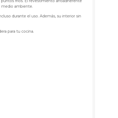
 puntos fríos. El revestimiento antiadherente
el medio ambiente.
luso durante el uso. Además, su interior sin
dera para tu cocina.