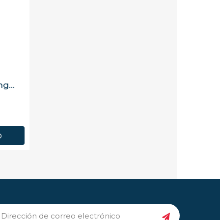
ARAMBURU - Compango casero asturiano 720 g, 6 raciones, envasado al vacío
o