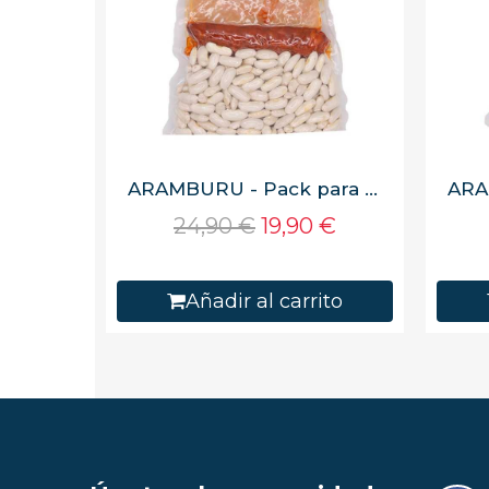
ARAMBURU - Pack para fabada asturiana 660 g, Fabas y compango, 3 raciones, envasado al vacío
24,90 €
19,90 €
Añadir al carrito