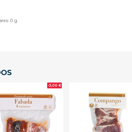
ares: 0 g
DOS
-5,00 €