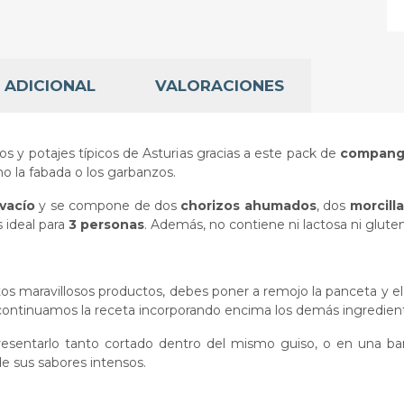
 ADICIONAL
VALORACIONES
s y potajes típicos de Asturias gracias a este pack de
compango
 la fabada o los garbanzos.
vacío
y se compone de dos
chorizos ahumados
, dos
morcill
s ideal para
3 personas
. Además, no contiene ni lactosa ni glute
stos maravillosos productos, debes poner a remojo la panceta y e
o, y continuamos la receta incorporando encima los demás ingredie
esentarlo tanto cortado dentro del mismo guiso, o en una ban
de sus sabores intensos.