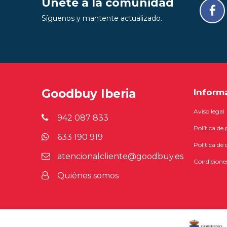
Únete a la comunidad
Síguenos y mantente actualizado.
Goodbuy Iberia
Inform
Aviso legal
942 087 833
Política de
633 190 919
Política de 
atencionalcliente@goodbuy.es
Condiciones
Quiénes somos