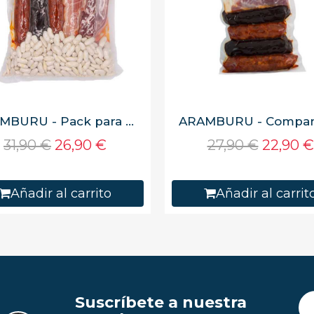
ARAMBURU - Pack para fabada asturiana 1060 g, Fabas y compango, 5 raciones, envasado al vacío
31,90 €
26,90 €
27,90 €
22,90 €
Añadir al carrito
Añadir al carrit
Suscríbete a nuestra