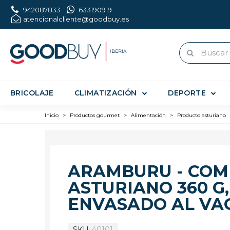
942087833
633190919
atencionalcliente@goodbuy.es
BRICOLAJE
CLIMATIZACIÓN
DEPORTE
Inicio
>
Productos gourmet
>
Alimentación
>
Producto asturiano
ARAMBURU - COM
ASTURIANO 360 G,
ENVASADO AL VA
SKU
40101