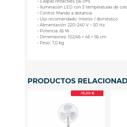
·
3 aspas retráctiles (56 cm)
·
Iluminación LED con 3 temperaturas de col
·
Control: Mando a distancia
·
Uso recomendado: Interior / doméstico
·
Alimentación: 220–240 V ~ 50 Hz
·
Potencia: 65 W
·
Dimensiones: 102/46 × 46 × 56 cm
·
Peso: 7,0 kg
PRODUCTOS RELACIONA
15,00 €
-15,00 €
 DE STOCK
FUERA DE STOCK