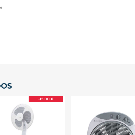
or
DOS
-15,00 €
FUERA DE STOCK