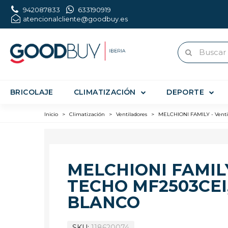
942087833
633190919
atencionalcliente@goodbuy.es
BRICOLAJE
CLIMATIZACIÓN
DEPORTE
Inicio
>
Climatización
>
Ventiladores
>
MELCHIONI FAMILY - Ventil
MELCHIONI FAMIL
TECHO MF2503CEI,
BLANCO
SKU
118620074