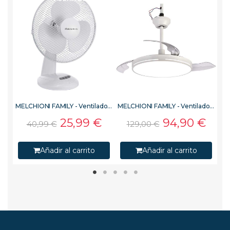
MELCHIONI FAMILY - Ventilador industrial de suelo MF2445IND, 3 velocidades
MELCHIONI FAMILY - Ventilador de sobremesa MF2403T30, 3 velocidades, color blanco
MELCHIONI FAMILY - Ventilador de techo MF2503CEI, Luz LED, color blanco
25,99 €
94,90 €
40,99 €
129,00 €
Añadir al carrito
Añadir al carrito