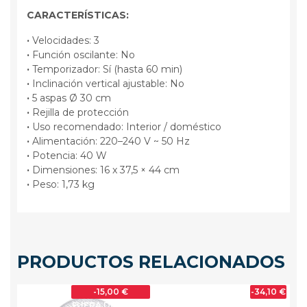
CARACTERÍSTICAS:
·
Velocidades: 3
·
Función oscilante: No
·
Temporizador: Sí (hasta 60 min)
·
Inclinación vertical ajustable: No
·
5 aspas Ø 30 cm
·
Rejilla de protección
·
Uso recomendado: Interior / doméstico
·
Alimentación: 220–240 V ~ 50 Hz
·
Potencia: 40 W
·
Dimensiones: 16 x 37,5 × 44 cm
·
Peso: 1,73 kg
PRODUCTOS RELACIONADOS
-15,00 €
-34,10 €
OCK
FUERA DE STOCK